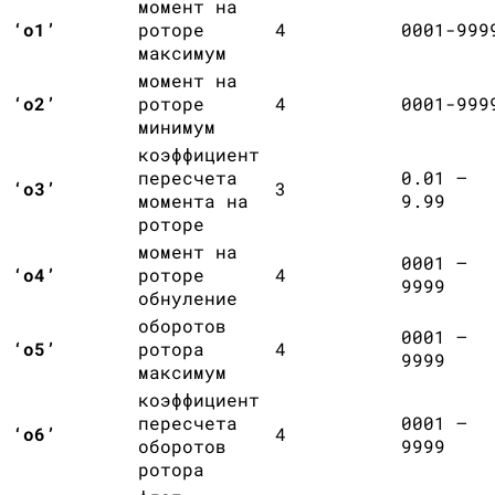
момент на
‘о1’
роторе
4
0001-999
максимум
момент на
‘о2’
роторе
4
0001-999
минимум
коэффициент
пересчета
0.01 –
‘о3’
3
момента на
9.99
роторе
момент на
0001 –
‘о4’
роторе
4
9999
обнуление
оборотов
0001 –
‘о5’
ротора
4
9999
максимум
коэффициент
пересчета
0001 –
‘о6’
4
оборотов
9999
ротора