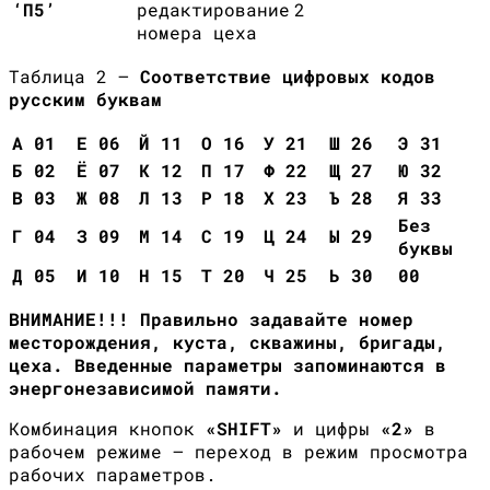
‘П5’
редактирование
2
номера цеха
Таблица 2 —
Соответствие цифровых кодов
русским буквам
А 01
Е 06
Й 11
О 16
У 21
Ш 26
Э 31
Б 02
Ё 07
К 12
П 17
Ф 22
Щ 27
Ю 32
В 03
Ж 08
Л 13
Р 18
Х 23
Ъ 28
Я 33
Без
Г 04
З 09
М 14
С 19
Ц 24
Ы 29
буквы
Д 05
И 10
Н 15
Т 20
Ч 25
Ь 30
00
ВНИМАНИЕ!!! Правильно задавайте номер
месторождения, куста, скважины, бригады,
цеха. Введенные параметры запоминаются в
энергонезависимой памяти.
Комбинация кнопок
«
SHIFT
»
и цифры
«2»
в
рабочем режиме — переход в режим просмотра
рабочих параметров.