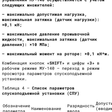
следующих множителей:
— максимально допустимая нагрузка,
максимальная затяжка (датчик нагрузки):
×0,1 кН;
— максимальное давление промывочной
жидкости, максимальная затяжка (датчик
давления): ×10 МПа;
— максимальный момент на роторе: ×0,1 кН*м.
Комбинация кнопок
«
SHIFT
»
и цифры
«3»
в
рабочем режиме МУ-140 — переход в режим
просмотра параметров спускоподъемной
установки.
Таблица 4 —
Список параметров
спускоподъемной установки (СПУ)
Допуст
Обозначение
Разрядность
Наименование
(вводи
параметра
ввода