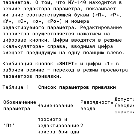
параметра. О том, что МУ-140 находится в
режиме редактора параметра, показывает
мигание соответствующей буквы (
«П»
,
«Р»
,
«У»
,
«С», «о», «Ро»
) и номера
редактируемого параметра. Редактирование
параметра осуществляется нажатием на
цифровые кнопки. Цифры вводятся в режиме
«калькулятора» справа, вводимая цифра
смещает предыдущую на одну позицию влево.
Комбинация кнопок
«
SHIFT
»
и цифры
«1»
в
рабочем режиме — переход в режим просмотра
параметров привязки.
Таблица 1 —
Список параметров привязки
Допуст
Обозначение
Разрядность
Наименование
(вводи
параметра
ввода
значен
просмотр и
‘П1’
редактирование
2
номера бригады