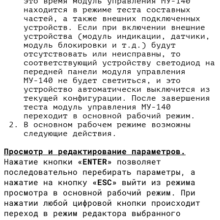
это время модуль управления МУ-140
находится в режиме теста составных
частей, а также внешних подключенных
устройств. Если при включении внешние
устройства (модуль индикации, датчики,
модуль блокировки и т.д.) будут
отсутствовать или неисправны, то
соответствующий устройству светодиод на
передней панели модуля управления
МУ-140 не будет светиться, и это
устройство автоматически выключится из
текущей конфигурации. После завершения
теста модуль управления МУ-140
переходит в основной рабочий режим.
В основном рабочем режиме возможны
следующие действия.
Просмотр и редактирование параметров.
Нажатие кнопки
«
ENTER
»
позволяет
последовательно перебирать параметры, а
нажатие на кнопку
«
ESC
»
выйти из режима
просмотра в основной рабочий режим. При
нажатии любой цифровой кнопки происходит
переход в режим редактора выбранного