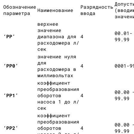
Допуст
Обозначение
Разрядность
Наименование
(вводи
параметра
ввода
значен
верхнее
значение
00.01-
‘РР’
диапазона для
4
99.99
расходомера л/
сек
значение нуля
для
‘РР0’
4
0001-9
расходомера в
милливольтах
коэффициент
преобразования
00.00 
‘РР1’
оборотов
4
99.99
насоса 1 до л/
сек
коэффициент
преобразования
00.00 
‘РР2’
оборотов
4
99.99