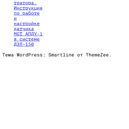
тратора.
Инструкция
по работе
и
настройке
датчика
MGT АПДУ-1
в системе
ДЭЛ-150
Тема WordPress: Smartline от ThemeZee.