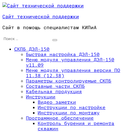
Перейти
к
Сайт технической поддержки
содержимому
Сайт в помощь специалистам КИПиА
Поиск
для:
СКПБ ДЭЛ-150
Быстрая настройка ДЭЛ-150
Меню модуля управления ДЭЛ-150
v11.09
Меню модуля управления версия ПО
11.38 (12.38)
Параметры контролируемые СКПБ
Составные части СКПБ
Кабельная продукция
Инструкции
Видео заметки
Инструкции по настройке
Инструкции по монтажу
Программное обеспечение
Контроль бурения и ремонта
скважин