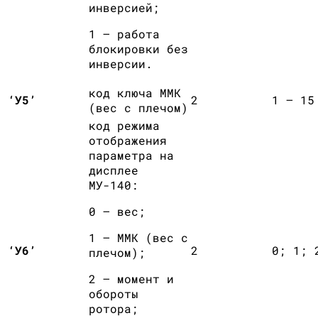
инверсией;
1 – работа
блокировки без
инверсии.
код ключа ММК
‘У5’
2
1 — 15
(вес с плечом)
код режима
отображения
параметра на
дисплее
МУ-140:
0 – вес;
1 – ММК (вес с
‘У6’
2
0; 1; 
плечом);
2 – момент и
обороты
ротора;