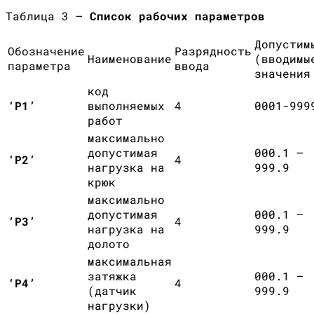
Таблица 3 —
Список рабочих параметров
Допустим
Обозначение
Разрядность
Наименование
(вводимы
параметра
ввода
значения
код
‘Р1’
выполняемых
4
0001-999
работ
максимально
допустимая
000.1 –
‘Р2’
4
нагрузка на
999.9
крюк
максимально
допустимая
000.1 –
‘Р3’
4
нагрузка на
999.9
долото
максимальная
затяжка
000.1 –
‘Р4’
4
(датчик
999.9
нагрузки)