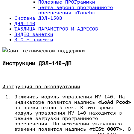
ПОлезные ПРOГраммки
Бетта версия программного
обеспечения «Touch»
Система ДЭЛ-150В
ДЭЛ-140
ТАБЛИЦА ПАРАМЕТРОВ И АДРЕСОВ
ВИДЕО заметки
В С Е заметки
Инструкции ДЭЛ-140-ДП
Инструкция по эксплуатации
Включить модуль управления МУ-140. На
индикаторе появится надпись
«
LoAd
Pcod
»
на время около 5 сек. В это время
модуль управления МУ-140 находится в
режиме загрузки программного
обеспечения. По истечении указанного
времени появится надпись
«
tESt
0007»
. В