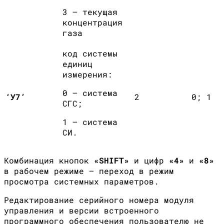
3 – текущая
концентрация
газа
код системы
единиц
измерения:
0 – система
‘У7’
2
0; 1
СГС;
1 – система
СИ.
Комбинация кнопок
«
SHIFT
»
и цифр
«4»
и
«8»
в рабочем режиме — переход в режим
просмотра системных параметров.
Редактирование серийного номера модуля
управления и версии встроенного
программного обеспечения пользователю не