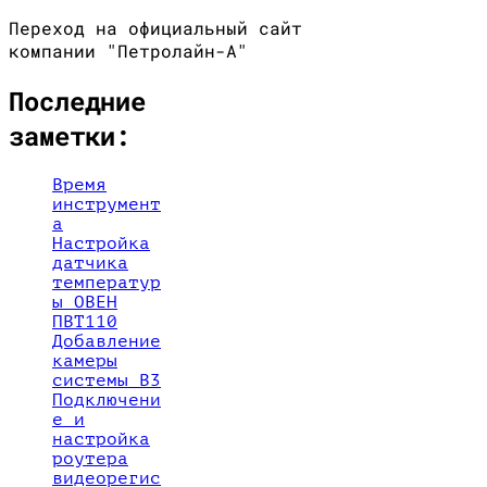
Переход на официальный сайт
компании "Петролайн-А"
Последние
заметки:
Время
инструмент
а
Настройка
датчика
температур
ы ОВЕН
ПВТ110
Добавление
камеры
системы В3
Подключени
е и
настройка
роутера
видеорегис