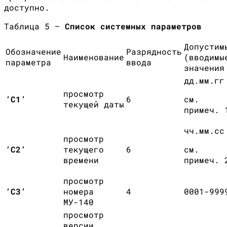
доступно.
Таблица 5 —
Список системных параметров
Допустим
Обозначение
Разрядность
Наименование
(вводимы
параметра
ввода
значения
дд.мм.гг
просмотр
‘С1’
6
см.
текущей даты
примеч. 
чч.мм.сс
просмотр
‘С2’
текущего
6
см.
времени
примеч. 
просмотр
‘С3’
номера
4
0001-999
МУ-140
просмотр
версии