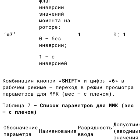
флаг
инверсии
значений
момента на
роторе:
‘о7’
1
0; 1
0 – без
инверсии;
1 – с
инверсией
Комбинация кнопок
«
SHIFT
»
и цифры
«6»
в
рабочем режиме — переход в режим просмотра
параметров для ММК (вес – с плечом).
Таблица 7 —
Список параметров для ММК (вес
– с плечом)
Допустим
Обозначение
Разрядность
Наименование
(вводимы
параметра
ввода
значения