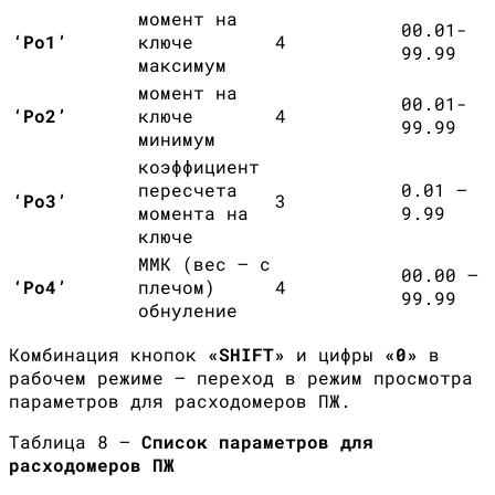
момент на
00.01-
‘Ро1’
ключе
4
99.99
максимум
момент на
00.01-
‘Ро2’
ключе
4
99.99
минимум
коэффициент
пересчета
0.01 –
‘Ро3’
3
момента на
9.99
ключе
ММК (вес – с
00.00 –
‘Ро4’
плечом)
4
99.99
обнуление
Комбинация кнопок
«
SHIFT
»
и цифры
«0»
в
рабочем режиме — переход в режим просмотра
параметров для расходомеров ПЖ.
Таблица 8 —
Список параметров для
расходомеров ПЖ