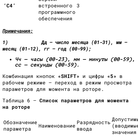
‘С4’
встроенного
3
программного
обеспечения
Примечания:
1) Дд — число месяца (01-31), мм —
месяц (01-12), гг — год (00-99);
Чч — часы (00-23), мм — минуты (00-59),
сс — секунды (00-59).
Комбинация кнопок
«
SHIFT
»
и цифры
«5»
в
рабочем режиме — переход в режим просмотра
параметров для момента на роторе.
Таблица 6 —
Список параметров для момента
на роторе
Допустим
Обозначение
Разрядность
Наименование
(вводимы
параметра
ввода
значения