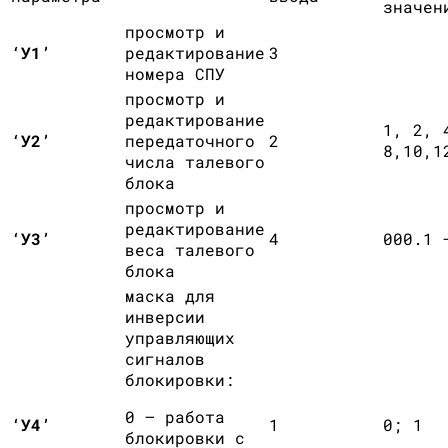
значен
просмотр и
‘У1’
редактирование
3
номера СПУ
просмотр и
редактирование
1, 2, 
‘У2’
передаточного
2
8,10,1
числа талевого
блока
просмотр и
редактирование
‘У3’
4
000.1 
веса талевого
блока
маска для
инверсии
управляющих
сигналов
блокировки:
0 – работа
‘У4’
1
0; 1
блокировки с