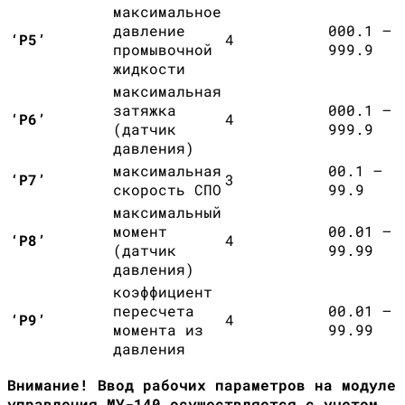
максимальное
давление
000.1 –
‘Р5’
4
промывочной
999.9
жидкости
максимальная
затяжка
000.1 –
‘Р6’
4
(датчик
999.9
давления)
максимальная
00.1 –
‘Р7’
3
скорость СПО
99.9
максимальный
момент
00.01 –
‘Р8’
4
(датчик
99.99
давления)
коэффициент
пересчета
00.01 –
‘Р9’
4
момента из
99.99
давления
Внимание! Ввод рабочих параметров на модуле
управления МУ-140 осуществляется с учетом