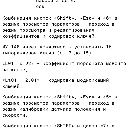
насоса 2 до л/
сек
Комбинация кнопок
«
Shift
»
,
«
Esc
»
и
«6»
в
режиме просмотра параметров — переход в
режим просмотра и редактирования
коэффициентов и кодировок ключей.
МУ-140 имеет возможность установить 16
типоразмеров ключа (от 0 до 15).
«L01 0.92» — коэффициент пересчета момента
на ключе;
«Lt01 12.01» — кодировка модификаций
ключей.
Комбинация кнопок
«
Shift
»
,
«
Esc
»
и
«5»
в
режиме просмотра параметров – переход в
режим калибровки датчика положения и
скорости.
Комбинация кнопок
«
SHIFT
»
и цифры
«7»
в