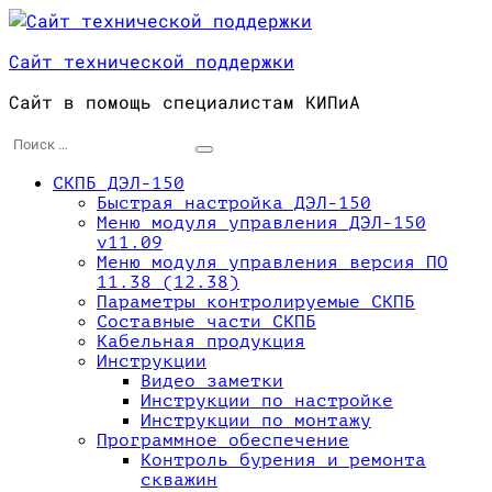
Перейти
к
Сайт технической поддержки
содержимому
Сайт в помощь специалистам КИПиА
Поиск
для:
СКПБ ДЭЛ-150
Быстрая настройка ДЭЛ-150
Меню модуля управления ДЭЛ-150
v11.09
Меню модуля управления версия ПО
11.38 (12.38)
Параметры контролируемые СКПБ
Составные части СКПБ
Кабельная продукция
Инструкции
Видео заметки
Инструкции по настройке
Инструкции по монтажу
Программное обеспечение
Контроль бурения и ремонта
скважин