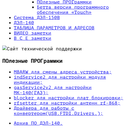
ПОлезные ПРOГраммки
Бетта версия программного
обеспечения «Touch»
Система ДЭЛ-150В
ДЭЛ-140
ТАБЛИЦА ПАРАМЕТРОВ И АДРЕСОВ
ВИДЕО заметки
В С Е заметки
ПОлезные ПРOГраммки
MBARW для смены адреса устройства;
indService2 для настройки модуля
индикации;
gasService2v2 для настройки
МК-140(ГАЗ);
blocker для настройки плат блокировки;
rfsetter для настройки антенн rf-868;
Драйвера для работы с
конвертером(USB.FTDI.Drivers.);
Архив ПО ДЭЛ-140.