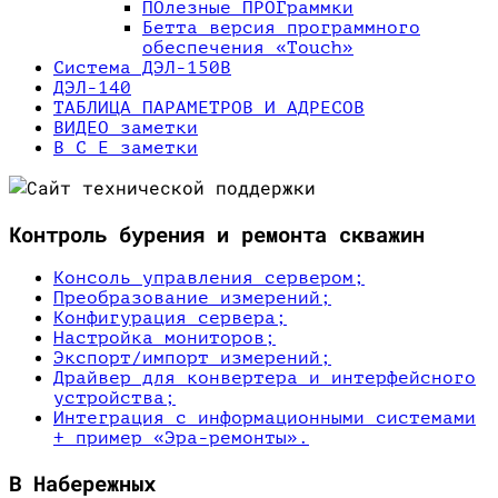
ПОлезные ПРOГраммки
Бетта версия программного
обеспечения «Touch»
Система ДЭЛ-150В
ДЭЛ-140
ТАБЛИЦА ПАРАМЕТРОВ И АДРЕСОВ
ВИДЕО заметки
В С Е заметки
Контроль бурения и ремонта скважин
Консоль управления сервером;
Преобразование измерений;
Конфигурация сервера;
Настройка мониторов;
Экспорт/импорт измерений;
Драйвер для конвертера и интерфейсного
устройства;
Интеграция с информационными системами
+ пример «Эра-ремонты».
В Набережных