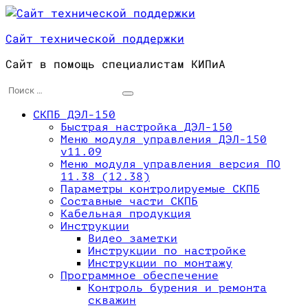
Перейти
к
Сайт технической поддержки
содержимому
Сайт в помощь специалистам КИПиА
Поиск
для:
СКПБ ДЭЛ-150
Быстрая настройка ДЭЛ-150
Меню модуля управления ДЭЛ-150
v11.09
Меню модуля управления версия ПО
11.38 (12.38)
Параметры контролируемые СКПБ
Составные части СКПБ
Кабельная продукция
Инструкции
Видео заметки
Инструкции по настройке
Инструкции по монтажу
Программное обеспечение
Контроль бурения и ремонта
скважин