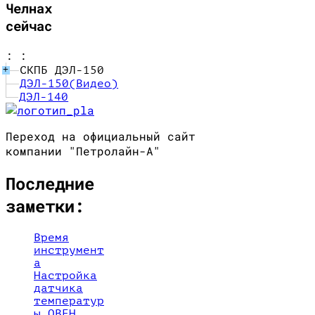
Челнах
сейчас
:
:
СКПБ ДЭЛ-150
+
ДЭЛ-150(Видео)
ДЭЛ-140
Переход на официальный сайт
компании "Петролайн-А"
Последние
заметки:
Время
инструмент
а
Настройка
датчика
температур
ы ОВЕН