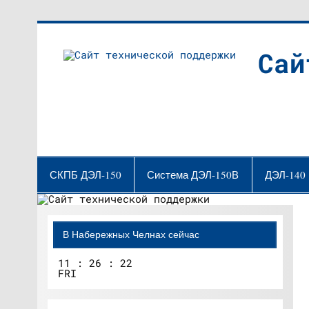
Перейти
к
содержимому
Сай
СКПБ ДЭЛ-150
Система ДЭЛ-150В
ДЭЛ-140
В Набережных Челнах сейчас
11
:
26
:
22
FRI