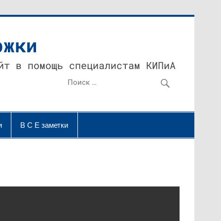
ржки
йт в помощь специалистам КИПиА
и
В С Е заметки